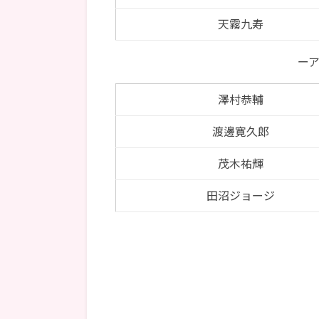
天霧九寿
ー
澤村恭輔
渡邊寛久郎
茂木祐輝
田沼ジョージ