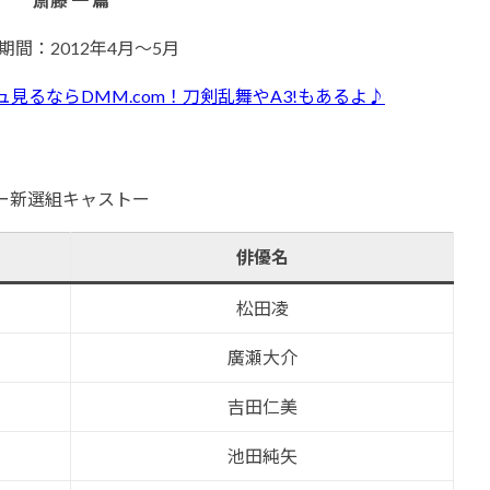
期間：2012年4月～5月
ュ見るならDMM.com！刀剣乱舞やA3!もあるよ♪
ー新選組キャストー
俳優名
松田凌
廣瀬大介
吉田仁美
池田純矢