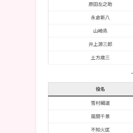
原田左之助
永倉新八
山崎烝
井上源三郎
土方歳三
役名
雪村綱道
風間千景
不知火匡