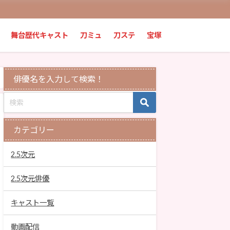
舞台歴代キャスト
刀ミュ
刀ステ
宝塚
俳優名を入力して検索！
カテゴリー
2.5次元
2.5次元俳優
キャスト一覧
動画配信