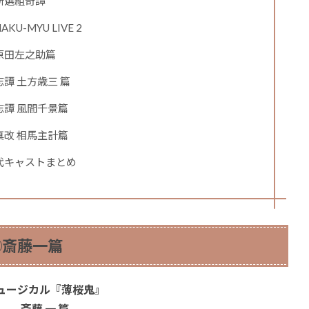
新選組奇譚
-MYU LIVE 2
原田左之助篇
譚 土方歳三 篇
譚 風間千景篇
改 相馬主計篇
代キャストまとめ
①斎藤一篇
ュージカル『薄桜鬼』
斎藤 一 篇