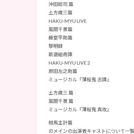
沖田総司 篇
土方歳三篇
HAKU-MYU LIVE
風間千景篇
藤堂平助篇
黎明録
新選組奇譚
HAKU-MYU LIVE 2
原田左之助篇
ミュージカル『薄桜鬼 志譚』
土方歳三 篇
風間千景 篇
ミュージカル『薄桜鬼 真改』
相馬主計篇
のメインの出演者キャストについて一