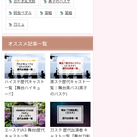
忍たま乱太郎
黒子のバスケ
弱虫ペダル
宙組
星組
刀ミュ
オススメ記事一覧
ハイステ歴代キャスト
黒ステ歴代キャスト一
一覧【舞台ハイキュ
覧｜舞台黒バス(黒子
ー!!】
のバスケ)
エーステ(A3 舞台)歴代
刀ステ 歴代出演者 キ
キャスト一覧
ャスト一覧【舞台刀剣