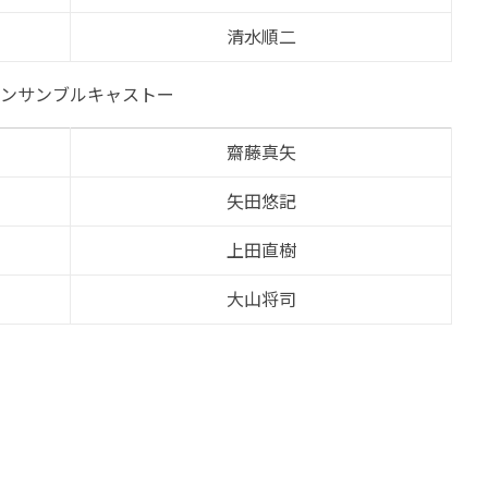
清水順二
アンサンブルキャストー
齋藤真矢
矢田悠記
上田直樹
大山将司