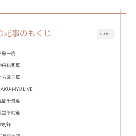
の記事のもくじ
CLOSE
斎藤一篇
沖田総司篇
土方歳三篇
-MYU LIVE
風間千景篇
藤堂平助篇
黎明録