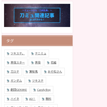
タグ
ツキステ。
テニミュ
男役スター
男役
花組
刀ステ
薄桜鬼
おそ松さん
ガンダム
ツキステ
劇団GEKIIKE
Candy Boy
ハイネ
A3！
無料