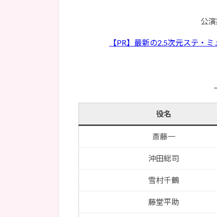
公演
【PR】最新の2.5次元ステ・ミ
役名
斎藤一
沖田総司
雪村千鶴
藤堂平助