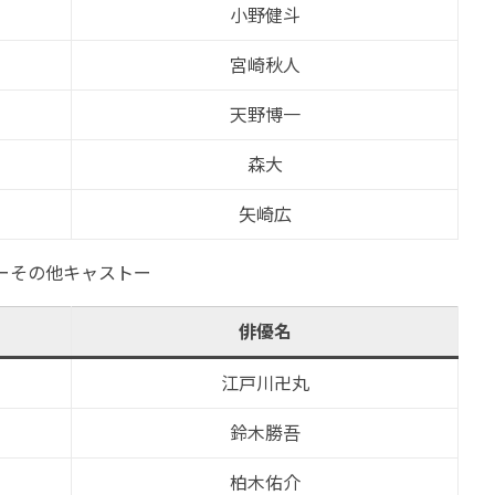
小野健斗
宮崎秋人
天野博一
森大
矢崎広
ーその他キャストー
俳優名
江戸川卍丸
鈴木勝吾
柏木佑介