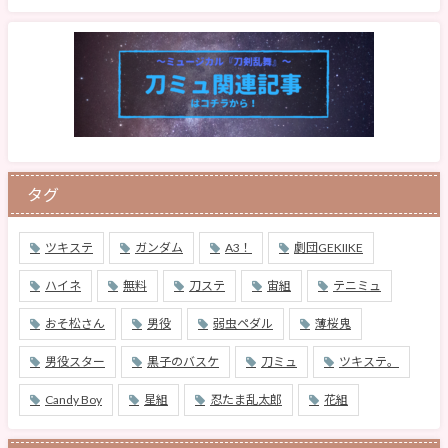
タグ
ツキステ
ガンダム
A3！
劇団GEKIIKE
ハイネ
無料
刀ステ
宙組
テニミュ
おそ松さん
男役
弱虫ペダル
薄桜鬼
男役スター
黒子のバスケ
刀ミュ
ツキステ。
Candy Boy
星組
忍たま乱太郎
花組