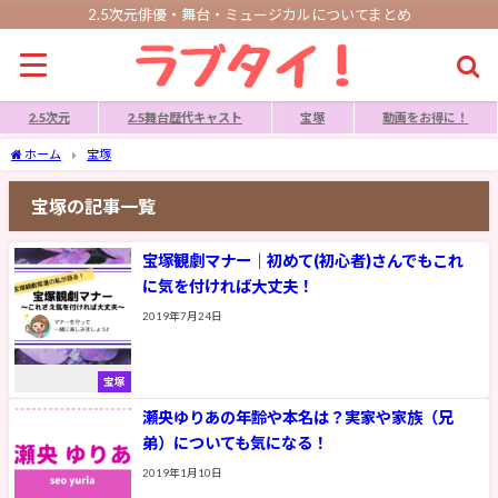
2.5次元俳優・舞台・ミュージカルについてまとめ
2.5次元
2.5舞台歴代キャスト
宝塚
動画をお得に！
ホーム
宝塚
宝塚の記事一覧
宝塚観劇マナー｜初めて(初心者)さんでもこれ
に気を付ければ大丈夫！
2019年7月24日
宝塚
瀬央ゆりあの年齢や本名は？実家や家族（兄
弟）についても気になる！
2019年1月10日