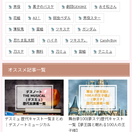
男役
黒子のバスケ
劇団GEKIIKE
おそ松さん
花組
A3！
弱虫ペダル
男役スター
薄桜鬼
星組
ツキステ
ガンダム
忍たま乱太郎
ハイネ
ツキステ。
Candy Boy
刀ステ
無料
刀ミュ
宙組
テニミュ
オススメ記事一覧
デスミュ 歴代キャスト一覧まとめ
舞台夢100(夢ステ)歴代キャスト
｜デスノートミュージカル
一覧【夢王国と眠れる100人の王
子様】