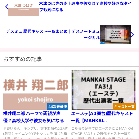
木津つばさの炎上理由や彼女は？高校や好きなタイ
プも気になる
デスミュ 歴代キャスト一覧まとめ｜デスノートミュ
ージカル
おすすめの記事
2.5次元俳優
キャスト一覧
横井翔二郎 ハーフで両親が声
エーステ(A3 舞台)歴代キャスト
優？高校大学や彼女も気になる
一覧【MANKAI
STAGE「A3！」】
男おいらん、キンプリ、天下無敵の忍び道
こちらの記事ではエーステこと MANKAI
(劇団シャイニング)でセシル丸を演じた横
STAGE『A3！』の歴代キャスト一覧で
井翔二郎さん。ハーフのような顔立ちの横
す。春組・夏組・秋組・冬組ごとに キャ