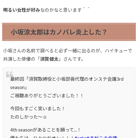
明るい女性が好み
なのかなと思います＾＾
小坂涼太郎はカノバレ炎上した？
小坂さんの名前で調べると必ず一緒に出るのが、ハイキューで
共演した俳優の「
須賀健太
」さんです。
最終回「須賀取締役と小坂部長代理のオンステ会議3rd
season」
ご視聴ありがとうございました！！
今回もすごく笑いました！
たのしかった〜☺︎
4th seasonがあることを願って...！
僕たちは、ひとつだオン！！！
#sgks
#すがこさ会議