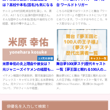
は？高校や本名(芸名)も気になる
台 ワールドトリガー
テニミュの8代目乾貞治役を演じ、K、黒
こちらの記事ではワーステこと舞台『ワー
バス、A3！などに出演の田中涼星さん。
ルドトリガー』の歴代キャストについてま
そんな田中さんの本名(芸名)や高校などの
とめています。 ワーステは今のところ、キ
経歴、彼女の噂や炎上した...
ャス変はないようですね。...
2.5次元俳優
キャスト一覧
米原幸佑の炎上理由や彼女は？
舞台夢100(夢ステ)歴代キャスト
元ジャニーズイケメンの経歴も
一覧【夢王国と眠れる100人の王
チェック！
子様】
イケメン戦国の伊達政宗、銀河英雄伝説の
舞台夢100こと舞台『夢王国と眠れる100
アレックス・キャゼルヌを演じる米原幸佑
人の王子様』の歴代キャスト一覧です。第
さん。元々ジャニーズの炎上理由や彼女に
1弾Prince Theater、第2弾On Stageの
ついて、プロフィールや経歴...
メ...
俳優名を入力して検索！