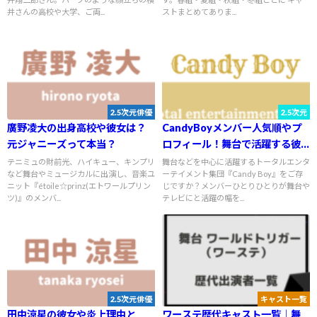
井さんの高校や大学、ご両...
ストまとめてありま...
2.5次元俳優
2.5次元
廣野凌大の出身高校や彼女は？
CandyBoyメンバー人気順やプ
元ジャニーズって本当？
ロフィール！舞台で活躍する彼
らの魅力を紹介します
テニミュの財前光、ハイキュー、キンプリ
舞台などを中心に活躍するトータルエンタ
など舞台やミュージカルに出演し、音楽ユ
ーテイメント集団『Candy Boy』をご存
ニット『étoile☆prinz(エトワールプリン
じですか？メンバーひとりひとりが舞台や
ツ)』のメンバ...
テレビにと活躍の幅を...
2.5次元俳優
キャスト一覧
田中涼星の彼女や炎上理由と
ワーステ歴代キャスト一覧｜舞