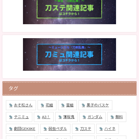
タグ
おそ松さん
花組
星組
黒子のバスケ
テニミュ
A3！
薄桜鬼
ガンダム
無料
劇団GEKIIKE
弱虫ペダル
刀ステ
ハイネ