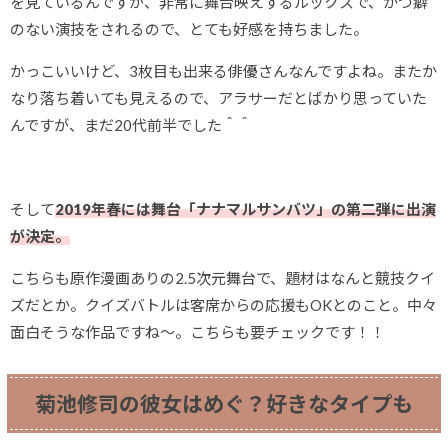
を見ているんですが、非常に舞台映えするルックスで、かつ癖
のない演技をされるので、とても好感を持ちました。
かっこいいけど、3枚目も出来る俳優さんなんですよね。またか
なり落ち着いても見えるので、アラサーだとばかり思っていた
んですが、まだ20代前半でした＾＾
そして
2019年春には舞台「ナナマルサンバツ」の第二弾に出演
が決定。
こちらも原作漫画ありの
2.5
次元舞台で、題材はなんと競技クイ
ズだとか。クイズバトルは客席からの応援も
OK
とのこと。中々
面白そうな作品ですね～。こちらも要チェックです！！
菊池修司の彼女はめぐ？好きなタイプも