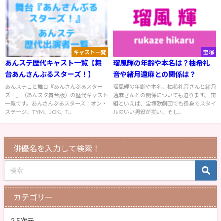
キャスト一覧
宝塚
あんステ歴代キャスト一覧【舞
瑠風輝の年齢や本名は？柚希礼
台あんさんぶるスターズ！】
音や緒月遠麻との関係は？
あんステこと舞台『あんさんぶるスター
瑠風輝の年齢や本名、柚希礼音さんと緒月
ズ！』（あんスタ舞台版）の歴代キャスト
遠麻さんとの関係についても迫ります。 宙
一覧です。あんさんぶるスターズ！オン・
組といえば、宝塚歌劇団でも長身でスタイ
ステージ、TYM、JOK、T...
ルのいい男役が揃い、そし...
俳優名を入力して検索！
カテゴリー
2.5次元