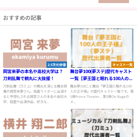
おすすめの記事
2.5次元俳優
キャスト一覧
岡宮来夢の本名や高校大学は？
舞台夢100(夢ステ)歴代キャスト
刀剣乱舞で鶴丸に大抜擢！
一覧【夢王国と眠れる100人の王
子様】
刀剣乱舞（刀ミュ）の鶴丸を演じる舞台俳
舞台夢100こと舞台『夢王国と眠れる100
優の岡宮来夢さん。仮面ライダーに出演す
人の王子様』の歴代キャスト一覧です。第
ると予想もされる岡宮さんの本名や高校大
1弾Prince Theater、第2弾On Stageの
学、経歴や出演作品、好きな...
メ...