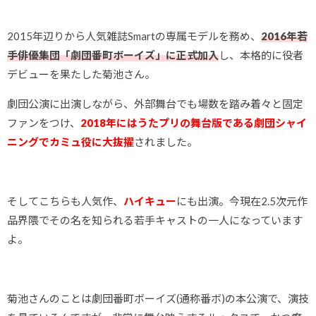
2015年辺りから人気雑誌Smartの専属モデルを務め、
2016年若
手俳優集団「劇団番町ボーイズ」に正式加入
し、本格的に役者
デビューを果たした菊池さん。
劇団公演に出演しながら、外部舞台でも場数を踏み着々と固定
ファンをつけ、
2018年にはうたプリの舞台版である劇団シャイ
ニングでカミュ役に大抜擢
されました。
そしてこちらも人気作、
ハイキュー
にも出演。今現在2.5次元作
品界隈でその名を知られる若手キャストの一人になっています
よ。
菊池さんのことは劇団番町ボーイズ(通称番ボ)の本公演で、演技