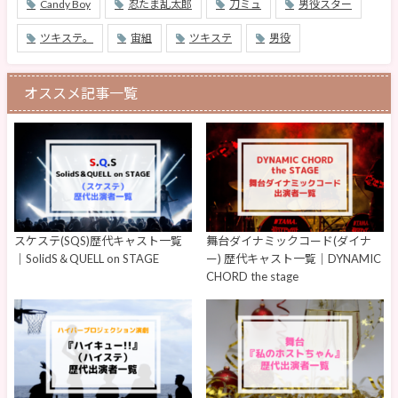
Candy Boy
忍たま乱太郎
刀ミュ
男役スター
ツキステ。
宙組
ツキステ
男役
オススメ記事一覧
スケステ(SQS)歴代キャスト一覧
舞台ダイナミックコード(ダイナ
｜SolidS＆QUELL on STAGE
ー) 歴代キャスト一覧｜DYNAMIC
CHORD the stage