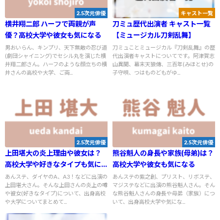
2.5次元俳優
キャスト一覧
横井翔二郎 ハーフで両親が声
刀ミュ歴代出演者 キャスト一覧
優？高校大学や彼女も気になる
【ミュージカル刀剣乱舞】
男おいらん、キンプリ、天下無敵の忍び道
刀ミュことミュージカル『刀剣乱舞』の歴
(劇団シャイニング)でセシル丸を演じた横
代出演者キャストについてです。阿津賀志
井翔二郎さん。ハーフのような顔立ちの横
山異聞、幕末天狼傳、三百年(みほとせ)の
井さんの高校や大学、ご両...
子守唄、つはものどもがゆ...
2.5次元俳優
2.5次元俳優
上田堪大の炎上理由や彼女は？
熊谷魁人の身長や家族(母弟)は？
高校大学や好きなタイプも気に
高校大学や彼女も気になる
なる
あんステ、ダイヤのA、A3！などに出演の
あんステの紫之創、プリスト、リボステ、
上田堪大さん。そんな上田さんの炎上の噂
マジステなどに出演の熊谷魁人さん。そん
や彼女(好きなタイプ)について、出身高校
な熊谷魁人さんの身長や母弟（家族）につ
や大学についてまとめて...
いて、出身高校大学や気にな...