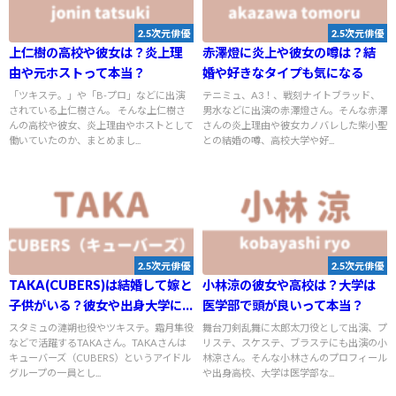
2.5次元俳優
2.5次元俳優
上仁樹の高校や彼女は？炎上理
赤澤燈に炎上や彼女の噂は？結
由や元ホストって本当？
婚や好きなタイプも気になる
「ツキステ。」や「B-プロ」などに出演
テニミュ、A3！、戦刻ナイトブラッド、
されている上仁樹さん。 そんな上仁樹さ
男水などに出演の赤澤燈さん。そんな赤澤
んの高校や彼女、炎上理由やホストとして
さんの炎上理由や彼女カノバレした柴小聖
働いていたのか、まとめまし...
との結婚の噂、高校大学や好...
2.5次元俳優
2.5次元俳優
TAKA(CUBERS)は結婚して嫁と
小林涼の彼女や高校は？大学は
子供がいる？彼女や出身大学に
医学部で頭が良いって本当？
ついても
スタミュの漣朔也役やツキステ。霜月隼役
舞台刀剣乱舞に太郎太刀役として出演、プ
などで活躍するTAKAさん。TAKAさんは
リステ、スケステ、ブラステにも出演の小
キューバーズ（CUBERS）というアイドル
林涼さん。そんな小林さんのプロフィール
グループの一員とし...
や出身高校、大学は医学部な...