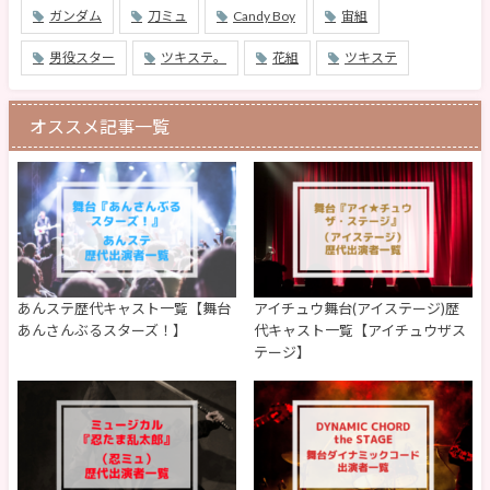
ガンダム
刀ミュ
Candy Boy
宙組
男役スター
ツキステ。
花組
ツキステ
オススメ記事一覧
あんステ歴代キャスト一覧【舞台
アイチュウ舞台(アイステージ)歴
あんさんぶるスターズ！】
代キャスト一覧【アイチュウザス
テージ】