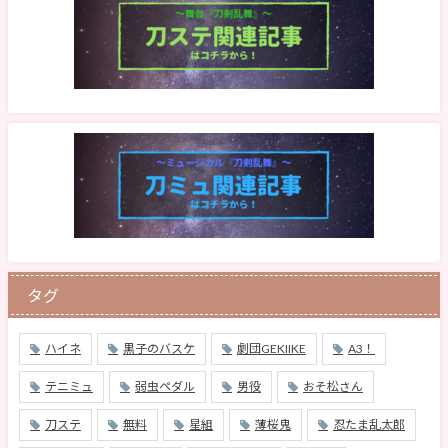
タグ
ハイネ
黒子のバスケ
劇団GEKIIKE
A3！
テニミュ
弱虫ペダル
男役
おそ松さん
刀ステ
無料
星組
薄桜鬼
忍たま乱太郎