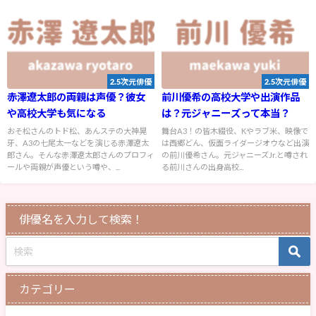
2.5次元俳優
2.5次元俳優
赤澤遼太郎の両親は声優？彼女
前川優希の高校大学や出演作品
や高校大学も気になる
は？元ジャニーズって本当？
おそ松さんのトド松、あんステの大神晃
舞台A3！の皆木綴役、Kやラブ米、映像で
牙、A3の七尾太一などを演じる赤澤遼太
は西郷どん、仮面ライダージオウなど出演
郎さん。そんな赤澤遼太郎さんのプロフィ
の前川優希さん。元ジャニーズJr.と噂され
ールや両親が声優という噂や、...
る前川さんの出身高校...
俳優名を入力して検索！
カテゴリー