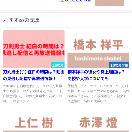
おすすめの記事
2.5次元
2.5次元俳優
刀剣男士(子) 紅白の時間は？動画
橋本祥平の彼女や炎上理由は？
の見逃し配信や再放送情報！
高校や大学についても
2018年の紅白歌合戦に刀ミュから刀剣男
薄桜鬼、ディアラバ、ハイキュー!!、刀剣
士が19振り出陣！ これは見逃せない！ 紅
乱舞、あんステなど数々の有名作に出演の
白歌合戦に初出陣の刀剣男士！ 初めての
橋本祥平さん。 そんな橋本さんの彼女や
紅白出陣をファン...
炎上理由、高校や大学につ...